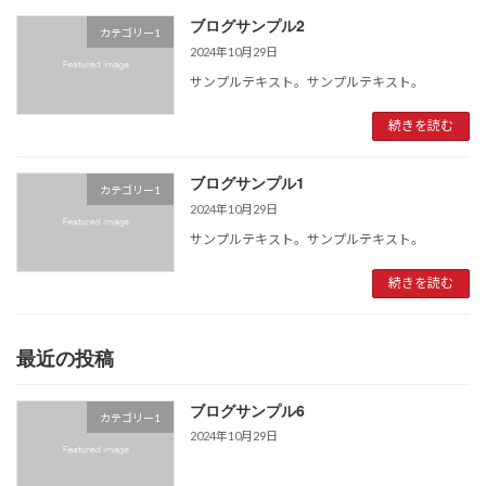
ブログサンプル2
カテゴリー1
2024年10月29日
サンプルテキスト。サンプルテキスト。
続きを読む
ブログサンプル1
カテゴリー1
2024年10月29日
サンプルテキスト。サンプルテキスト。
続きを読む
最近の投稿
ブログサンプル6
カテゴリー1
2024年10月29日