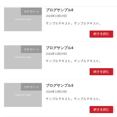
ブログサンプル5
カテゴリー1
2024年10月29日
サンプルテキスト。サンプルテキスト。
続きを読む
ブログサンプル4
カテゴリー1
2024年10月29日
サンプルテキスト。サンプルテキスト。
続きを読む
ブログサンプル3
カテゴリー1
2024年10月29日
サンプルテキスト。サンプルテキスト。
続きを読む